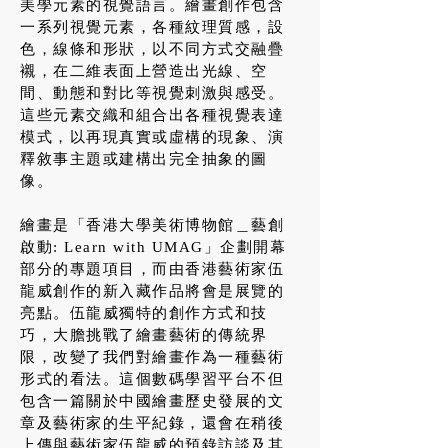
美學元素的視覺語言。繪畫創作包含
一系列視覺元素，各種紋理質感，設
色，線條和形狀，以不同方式交融疊
襯，在二維表面上營造出光線、空
間、動態和對比等視覺刺激與感受。
這些元素交織和組合出各種視覺表達
模式，以再現真實或虛構的現象、演
釋敘事主題或建構出完全抽象的圖
像。
繪畫是「香港大學美術博物館＿藝創
啟動: Learn with UMAG」企劃開幕
部分的
專題項目
，而由香港藝術家伍
龍威創作的新入藏作品將會是展覽的
亮點。伍龍威獨特的創作方式和技
巧，大膽挑戰了繪畫藝術的傳統界
限，改變了我們對繪畫作為一種藝術
形式的看法。這個數碼學習平台不但
包含一篇關於中國繪畫歷史發展的文
章及藝術家的生平紀錄，還會在稍後
上傳與藝術家伍龍威的預錄訪談及其