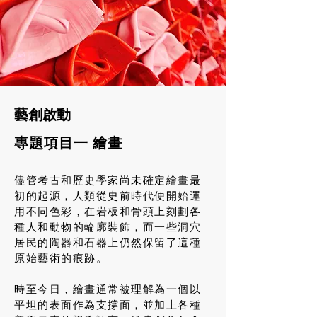
藝創啟
動
專題項目一 繪畫
儘管考古和歷史學家尚未確定繪畫最
初的起源，人類從史前時代便開始運
用不同色彩，在岩板和骨頭上刻劃各
種人和動物的輪廓裝飾，而一些洞穴
居民的陶器和石器上仍然保留了這種
原始藝術的痕跡。
時至今日，繪畫通常被理解為一個以
平坦的表面作為支撐面，並加上各種