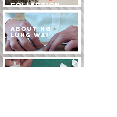
Collection
About Ng
Lung wai
Paint folding
demonstration
by artist Ng
Lung Wai
In