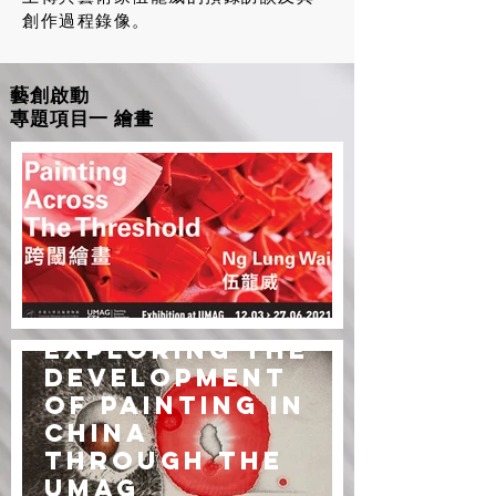
創作過程錄像。
藝創啟動
專題項目一 繪畫
Exploring the
Development
of Painting in
China
through the
UMAG